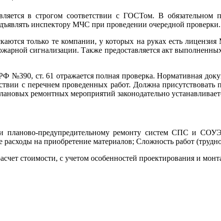
ляется в строгом соответствии с ГОСТом. В обязательном п
дъявлять инспектору МЧС при проведении очередной проверки.
аются только те компании, у которых на руках есть лицензия 
ожарной сигнализации. Также предоставляется акт выполненных
П РФ №390, ст. 61 отражается полная проверка. Нормативная до
тствии с перечнем проведенных работ. Должна присутствовать 
лановых ремонтных мероприятий законодательно устанавливаетс
и планово-предупредительному ремонту систем СПС и СОУЭ 
 расходы на приобретение материалов; Сложность работ (трудно
асчет стоимости, с учетом особенностей проектирования и монт