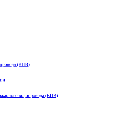
провода (ВПВ)
ции
ожарного водопровода (ВПВ)