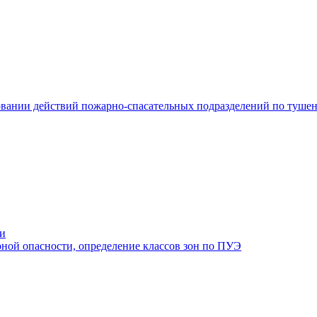
ровании действий пожарно-спасательных подразделений по туше
ти
ной опасности, определение классов зон по ПУЭ