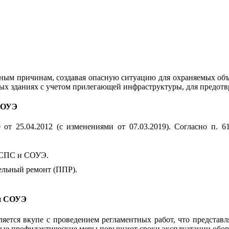
азным причинам, создавая опасную ситуацию для охраняемых об
х зданиях с учетом прилегающей инфраструктуры, для предотв
 СОУЭ
25.04.2012 (с изменениями от 07.03.2019). Согласно п. 61
и СПС и СОУЭ.
ельный ремонт (ППР).
 и СОУЭ
яется вкупе с проведением регламентных работ, что представл
ые профилактические меры повышают сроки эксплуатации обору