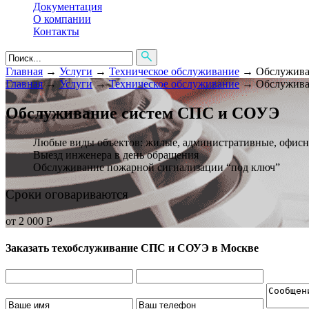
Документация
О компании
Контакты
Главная
→
Услуги
→
Техническое обслуживание
→
Обслужива
Главная
→
Услуги
→
Техническое обслуживание
→
Обслужива
Обслуживание систем СПС и СОУЭ
Любые виды объектов: жилые, административные, офисн
Выезд инженера в день обращения
Обслуживание пожарной сигнализации “под ключ”
Сроки оговариваются
от 2 000 Р
Заказать техобслуживание СПС и СОУЭ в Москве