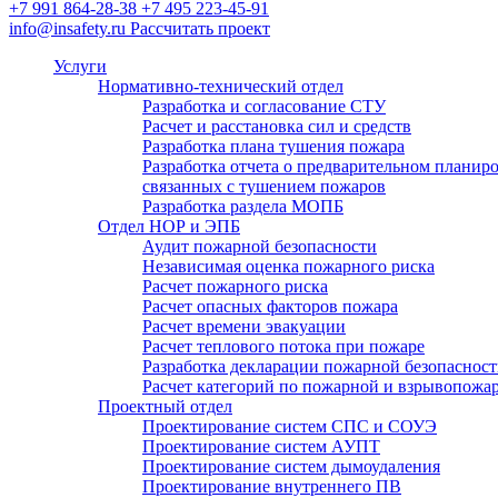
+7 991 864-28-38
+7 495 223-45-91
водопровода (ВПВ)
info@insafety.ru
Рассчитать проект
Расчет категорий по пожарной и взрывопожарной
Услуги
опасности, определение классов зон по ПУЭ
Нормативно-технический отдел
Разработка и согласование СТУ
Расчет и расстановка сил и средств
Пожарный аутсорсинг
Разработка плана тушения пожара
Разработка отчета о предварительном плани
связанных с тушением пожаров
Разработка раздела МОПБ
Отдел НОР и ЭПБ
Аудит пожарной безопасности
Независимая оценка пожарного риска
Расчет пожарного риска
Расчет опасных факторов пожара
Расчет времени эвакуации
Расчет теплового потока при пожаре
Разработка декларации пожарной безопаснос
Расчет категорий по пожарной и взрывопожар
Проектный отдел
Проектирование систем СПС и СОУЭ
Проектирование систем АУПТ
Проектирование систем дымоудаления
Проектирование внутреннего ПВ