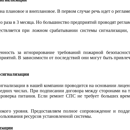
 плановое и внеплановое. В первом случае речь идет о регламен
о раза в 3 месяца. Но большинство предприятий проводят регла
ствляется при ложном срабатывании системы сигнализации, 
ность за игнорирование требований пожарной безопасност
приятий. В зависимости от последствий они могут быть привле
 сигнализации
сигнализации в нашей компании проводится на основании лицен
оследних числах. При подписании договора между сторонами на
проверка питания. Если ремонт СПС не требует больших време
сокого уровня. Предоставляем полное сопровождение и под
ользования ресурсов установленной системы.
изации