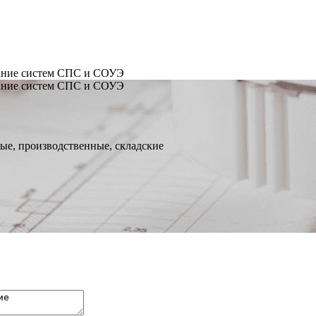
ние систем СПС и СОУЭ
ние систем СПС и СОУЭ
ые, производственные, складские