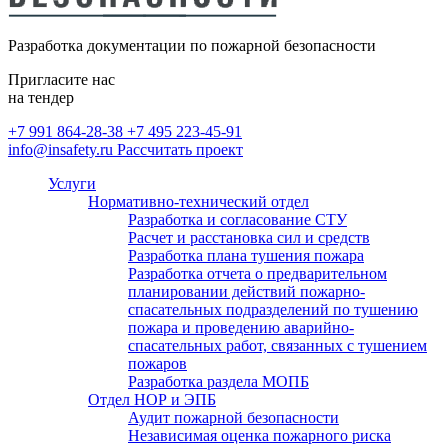
безопасности
Монтаж внутреннего
противопожарного водопровода
Разработка документации по пожарной безопасности
(ВПВ)
Расчет категорий по пожарной и
Пригласите нас
взрывопожарной опасности,
на тендер
определение классов зон по ПУЭ
+7 991 864-28-38
+7 495 223-45-91
info@insafety.ru
Рассчитать проект
Пожарный аутсорсинг
Услуги
Нормативно-технический отдел
Разработка и согласование СТУ
Расчет и расстановка сил и средств
Разработка плана тушения пожара
Разработка отчета о предварительном
планировании действий пожарно-
спасательных подразделений по тушению
пожара и проведению аварийно-
спасательных работ, связанных с тушением
пожаров
Разработка раздела МОПБ
Отдел НОР и ЭПБ
Аудит пожарной безопасности
Независимая оценка пожарного риска