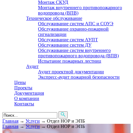
Монтаж СКУД
Монтаж внутреннего противопожарного
водопровода (ВПВ)
Техническое обслуживание
Обслуживание систем АПС и СОУЭ
Обслуживание охранно-пожарной
сигнализации
Обслуживание систем АУПТ
Обслуживание систем ДУ
Обслуживание систем внутреннего
противопожарного водопровода (ВПВ)
Испытание пожарных лестниц
Аудит
Аудит проектной документации
Экспресс-аудит пожарной безопасности
Цены
Проекты
Документация
О компании
Контакты
Главная
→
Услуги
→
Отдел НОР и ЭПБ
Главная
→
Услуги
→
Отдел НОР и ЭПБ