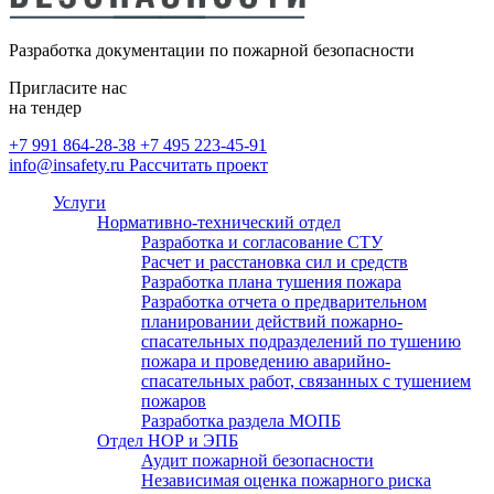
безопасности
Монтаж внутреннего
противопожарного водопровода
Разработка документации по пожарной безопасности
(ВПВ)
Расчет категорий по пожарной и
Пригласите нас
взрывопожарной опасности,
на тендер
определение классов зон по ПУЭ
+7 991 864-28-38
+7 495 223-45-91
info@insafety.ru
Рассчитать проект
Пожарный аутсорсинг
Услуги
Нормативно-технический отдел
Разработка и согласование СТУ
Расчет и расстановка сил и средств
Разработка плана тушения пожара
Разработка отчета о предварительном
планировании действий пожарно-
спасательных подразделений по тушению
пожара и проведению аварийно-
спасательных работ, связанных с тушением
пожаров
Разработка раздела МОПБ
Отдел НОР и ЭПБ
Аудит пожарной безопасности
Независимая оценка пожарного риска