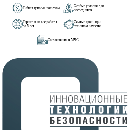
Особые условия для
Гибкая ценовая политика
посредников
Гарантия на все работы
Сжатые сроки при
до 5 лет
отличном качестве
Согласование в МЧС