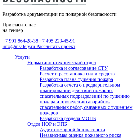
Разработка декларации пожарной
Монтаж внутреннего
безопасности
противопожарного водопровода
Разработка документации по пожарной безопасности
(ВПВ)
Пригласите нас
Расчет категорий по пожарной и
на тендер
взрывопожарной опасности,
+7 991 864-28-38
+7 495 223-45-91
определение классов зон по ПУЭ
info@insafety.ru
Рассчитать проект
Услуги
Пожарный аутсорсинг
Нормативно-технический отдел
Разработка и согласование СТУ
Расчет и расстановка сил и средств
Разработка плана тушения пожара
Разработка отчета о предварительном
планировании действий пожарно-
спасательных подразделений по тушению
пожара и проведению аварийно-
спасательных работ, связанных с тушением
пожаров
Разработка раздела МОПБ
Отдел НОР и ЭПБ
Аудит пожарной безопасности
Независимая оценка пожарного риска