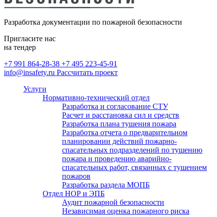
безопасности
Монтаж внутреннего
противопожарного водопровода
Разработка документации по пожарной безопасности
(ВПВ)
Расчет категорий по пожарной и
Пригласите нас
взрывопожарной опасности,
на тендер
определение классов зон по ПУЭ
+7 991 864-28-38
+7 495 223-45-91
info@insafety.ru
Рассчитать проект
Пожарный аутсорсинг
Услуги
Нормативно-технический отдел
Разработка и согласование СТУ
Расчет и расстановка сил и средств
Разработка плана тушения пожара
Разработка отчета о предварительном
планировании действий пожарно-
спасательных подразделений по тушению
пожара и проведению аварийно-
спасательных работ, связанных с тушением
пожаров
Разработка раздела МОПБ
Отдел НОР и ЭПБ
Аудит пожарной безопасности
Независимая оценка пожарного риска