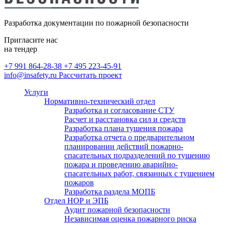
безопасности
Монтаж внутреннего
противопожарного водопровода
Разработка документации по пожарной безопасности
(ВПВ)
Расчет категорий по пожарной и
Пригласите нас
взрывопожарной опасности,
на тендер
определение классов зон по ПУЭ
+7 991 864-28-38
+7 495 223-45-91
info@insafety.ru
Рассчитать проект
Пожарный аутсорсинг
Услуги
Нормативно-технический отдел
Разработка и согласование СТУ
Расчет и расстановка сил и средств
Разработка плана тушения пожара
Разработка отчета о предварительном
планировании действий пожарно-
спасательных подразделений по тушению
пожара и проведению аварийно-
спасательных работ, связанных с тушением
пожаров
Разработка раздела МОПБ
Отдел НОР и ЭПБ
Аудит пожарной безопасности
Независимая оценка пожарного риска