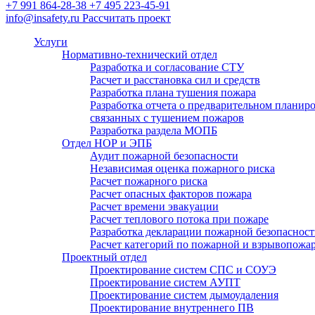
+7 991 864-28-38
+7 495 223-45-91
водопровода (ВПВ)
info@insafety.ru
Рассчитать проект
Расчет категорий по пожарной и взрывопожарной
опасности, определение классов зон по ПУЭ
Услуги
Нормативно-технический отдел
Разработка и согласование СТУ
Пожарный аутсорсинг
Расчет и расстановка сил и средств
Разработка плана тушения пожара
Разработка отчета о предварительном плани
связанных с тушением пожаров
Разработка раздела МОПБ
Отдел НОР и ЭПБ
Аудит пожарной безопасности
Независимая оценка пожарного риска
Расчет пожарного риска
Расчет опасных факторов пожара
Расчет времени эвакуации
Расчет теплового потока при пожаре
Разработка декларации пожарной безопаснос
Расчет категорий по пожарной и взрывопожар
Проектный отдел
Проектирование систем СПС и СОУЭ
Проектирование систем АУПТ
Проектирование систем дымоудаления
Проектирование внутреннего ПВ