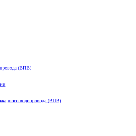
провода (ВПВ)
ции
ожарного водопровода (ВПВ)