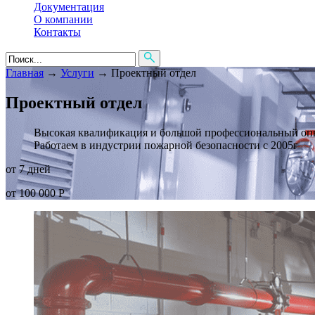
Документация
О компании
Контакты
Главная
→
Услуги
→
Проектный отдел
Проектный отдел
Высокая квалификация и большой профессиональный оп
Работаем в индустрии пожарной безопасности с 2005г
от 7 дней
от 100 000 Р