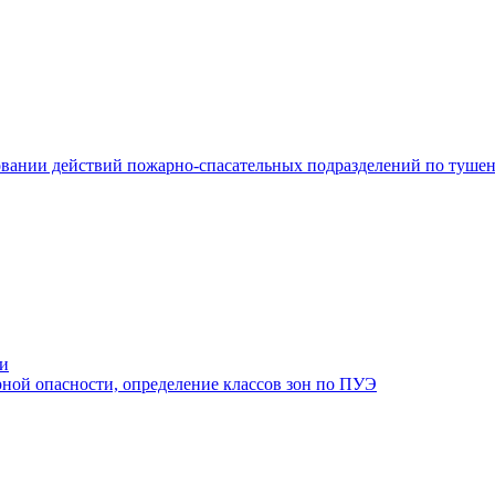
ровании действий пожарно-спасательных подразделений по туше
ти
ной опасности, определение классов зон по ПУЭ