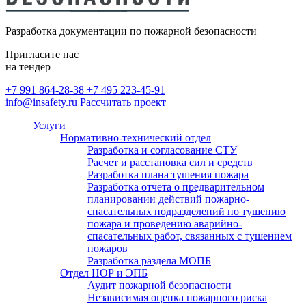
Разработка декларации пожарной
Монтаж внутреннего
безопасности
противопожарного водопровода
Разработка документации по пожарной безопасности
(ВПВ)
Пригласите нас
Расчет категорий по пожарной и
на тендер
взрывопожарной опасности,
+7 991 864-28-38
+7 495 223-45-91
определение классов зон по ПУЭ
info@insafety.ru
Рассчитать проект
Услуги
Пожарный аутсорсинг
Нормативно-технический отдел
Разработка и согласование СТУ
Расчет и расстановка сил и средств
Разработка плана тушения пожара
Разработка отчета о предварительном
планировании действий пожарно-
спасательных подразделений по тушению
пожара и проведению аварийно-
спасательных работ, связанных с тушением
пожаров
Разработка раздела МОПБ
Отдел НОР и ЭПБ
Аудит пожарной безопасности
Независимая оценка пожарного риска