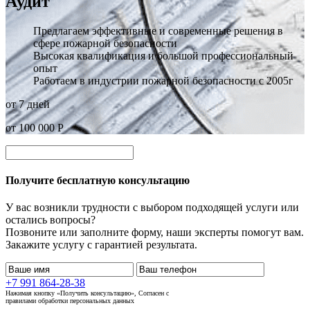
Аудит
Предлагаем эффективные и современные решения в
сфере пожарной безопасности
Высокая квалификация и большой профессиональный
опыт
Работаем в индустрии пожарной безопасности с 2005г
от 7 дней
от 100 000 Р
Получите бесплатную консультацию
У вас возникли трудности с выбором подходящей услуги или
остались вопросы?
Позвоните или заполните форму, наши эксперты помогут вам.
Закажите услугу с гарантией результата.
+7 991 864-28-38
Нажимая кнопку «Получить консультацию», Согласен с
правилами обработки персональных данных