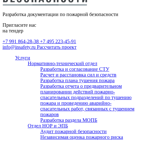
безопасности
Монтаж внутреннего
противопожарного водопровода
Разработка документации по пожарной безопасности
(ВПВ)
Расчет категорий по пожарной и
Пригласите нас
взрывопожарной опасности,
на тендер
определение классов зон по ПУЭ
+7 991 864-28-38
+7 495 223-45-91
info@insafety.ru
Рассчитать проект
Пожарный аутсорсинг
Услуги
Нормативно-технический отдел
Разработка и согласование СТУ
Расчет и расстановка сил и средств
Разработка плана тушения пожара
Разработка отчета о предварительном
планировании действий пожарно-
спасательных подразделений по тушению
пожара и проведению аварийно-
спасательных работ, связанных с тушением
пожаров
Разработка раздела МОПБ
Отдел НОР и ЭПБ
Аудит пожарной безопасности
Независимая оценка пожарного риска