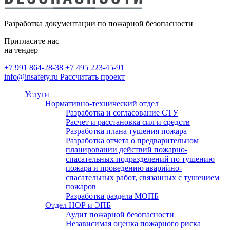
безопасности
Монтаж внутреннего
противопожарного водопровода
Разработка документации по пожарной безопасности
(ВПВ)
Расчет категорий по пожарной и
Пригласите нас
взрывопожарной опасности,
на тендер
определение классов зон по ПУЭ
+7 991 864-28-38
+7 495 223-45-91
info@insafety.ru
Рассчитать проект
Пожарный аутсорсинг
Услуги
Нормативно-технический отдел
Разработка и согласование СТУ
Расчет и расстановка сил и средств
Разработка плана тушения пожара
Разработка отчета о предварительном
планировании действий пожарно-
спасательных подразделений по тушению
пожара и проведению аварийно-
спасательных работ, связанных с тушением
пожаров
Разработка раздела МОПБ
Отдел НОР и ЭПБ
Аудит пожарной безопасности
Независимая оценка пожарного риска