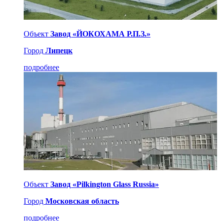
Объект
Завод «ЙОКОХАМА Р.П.З.»
Город
Липецк
подробнее
Объект
Завод «Pilkington Glass Russia»
Город
Московская область
подробнее