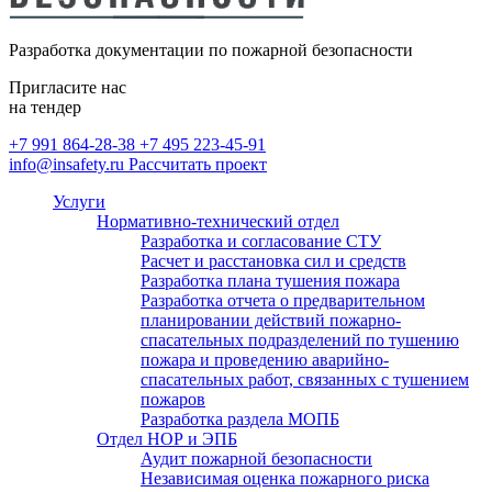
безопасности
Монтаж внутреннего
противопожарного водопровода
Разработка документации по пожарной безопасности
(ВПВ)
Расчет категорий по пожарной и
Пригласите нас
взрывопожарной опасности,
на тендер
определение классов зон по ПУЭ
+7 991 864-28-38
+7 495 223-45-91
info@insafety.ru
Рассчитать проект
Пожарный аутсорсинг
Услуги
Нормативно-технический отдел
Разработка и согласование СТУ
Расчет и расстановка сил и средств
Разработка плана тушения пожара
Разработка отчета о предварительном
планировании действий пожарно-
спасательных подразделений по тушению
пожара и проведению аварийно-
спасательных работ, связанных с тушением
пожаров
Разработка раздела МОПБ
Отдел НОР и ЭПБ
Аудит пожарной безопасности
Независимая оценка пожарного риска