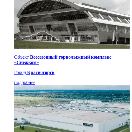
Объект
Всесезонный горнолыжный комплекс
«Снежком»
Город
Красногорск
подробнее